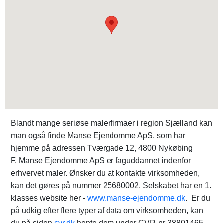
Blandt mange seriøse malerfirmaer i region Sjælland kan
man også finde Manse Ejendomme ApS, som har
hjemme på adressen Tværgade 12, 4800 Nykøbing
F. Manse Ejendomme ApS er faguddannet indenfor
erhvervet maler. Ønsker du at kontakte virksomheden,
kan det gøres på nummer 25680002. Selskabet har en 1.
klasses website her -
www.manse-ejendomme.dk
. Er du
på udkig efter flere typer af data om virksomheden, kan
du på siden
cvr.dk
hente dem under CVR-nr 38801465.