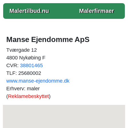
Malertilbud.nu
Malerfirmaer
Manse Ejendomme ApS
Tværgade 12
4800 Nykøbing F
CVR:
38801465
TLF: 25680002
www.manse-ejendomme.dk
Erhverv: maler
(
Reklamebeskyttet
)