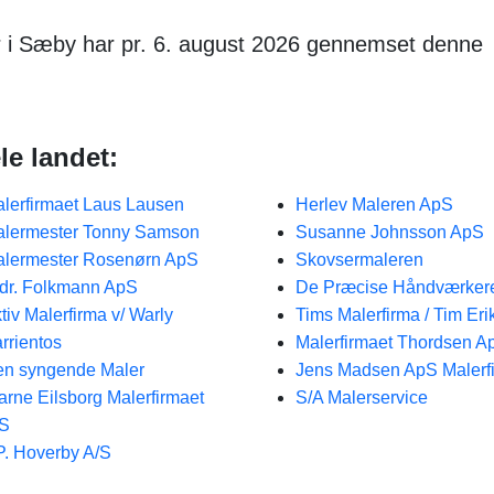
er i Sæby har pr. 6. august 2026 gennemset denne
le landet:
lerfirmaet Laus Lausen
Herlev Maleren ApS
lermester Tonny Samson
Susanne Johnsson ApS
lermester Rosenørn ApS
Skovsermaleren
dr. Folkmann ApS
De Præcise Håndværker
tiv Malerfirma v/ Warly
Tims Malerfirma / Tim Er
rrientos
Malerfirmaet Thordsen A
n syngende Maler
Jens Madsen ApS Malerf
arne Eilsborg Malerfirmaet
S/A Malerservice
/S
P. Hoverby A/S