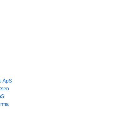
e ApS
iksen
pS
irma