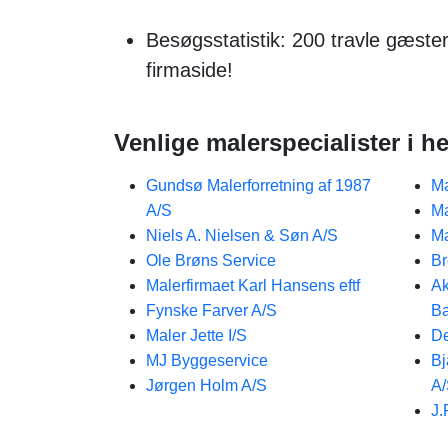
Besøgsstatistik: 200 travle gæst
firmaside!
Venlige malerspecialister i he
Gundsø Malerforretning af 1987
Ma
A/S
Ma
Niels A. Nielsen & Søn A/S
Ma
Ole Brøns Service
Br
Malerfirmaet Karl Hansens eftf
Ak
Fynske Farver A/S
Ba
Maler Jette I/S
De
MJ Byggeservice
Bj
Jørgen Holm A/S
A
J.