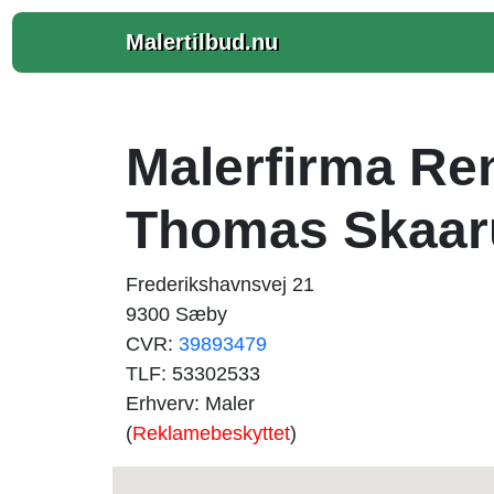
Malertilbud.nu
Malerfirma Re
Thomas Skaar
Frederikshavnsvej 21
9300 Sæby
CVR:
39893479
TLF: 53302533
Erhverv: Maler
(
Reklamebeskyttet
)