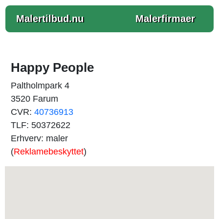
Malertilbud.nu
Malerfirmaer
Happy People
Paltholmpark 4
3520 Farum
CVR:
40736913
TLF: 50372622
Erhverv: maler
(
Reklamebeskyttet
)