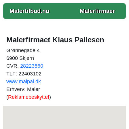
Malertilbud.nu
Malerfirmaer
Malerfirmaet Klaus Pallesen
Grønnegade 4
6900 Skjern
CVR:
28223560
TLF: 22403102
www.malpal.dk
Erhverv: Maler
(
Reklamebeskyttet
)