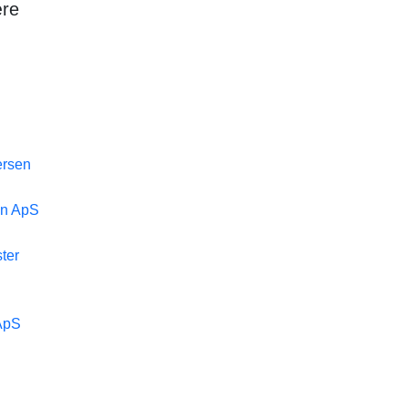
ære
ersen
en ApS
ter
 ApS