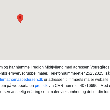
m og har hjemme i region Midtjylland med adressen Vorregård
enfor erhvervsgruppe: maler. Telefonnummeret er 25232325, så
firmathomaspedersen.dk
er adressen til firmaets maler website
e dem på webportalen
proff.dk
via CVR-nummer 40716696. Med d
ersen anseelig erfaring som maler virksomhed og det er din fors