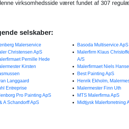
r denne virksomhedsside været fundet af 307 regul
lgende selskaber:
enberg Malerservice
Basoda Multiservice ApS
ler Christensen ApS
Malerfirm Klaus Christoff
lerfirmaet Pernille Hede
A/S
lermester Kirsten
Malerfirmaet Niels Hans
asmussen
Best Painting ApS
an Langgaard
Henrik Ekholm, Malermes
hl Entreprise
Malermester Finn Uth
lenborg Pro Painting ApS
MTS Malerfirma ApS
& A Schandorff ApS
Midtjysk Malerforretning