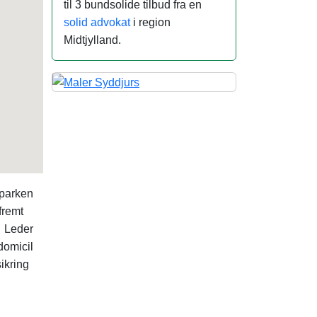
til 3 bundsolide tilbud fra en
solid advokat
i region
Midtjylland.
sparken
fremt
. Leder
omicil
ikring