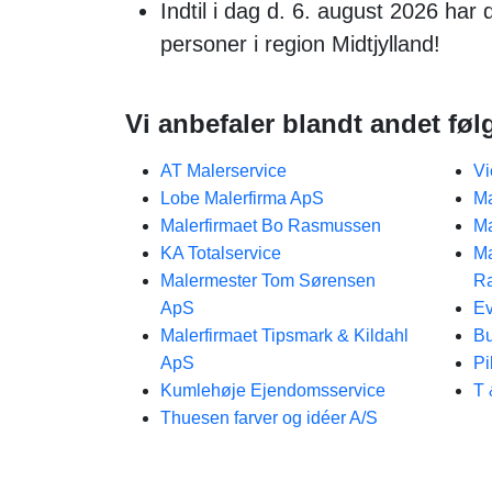
Indtil i dag d. 6. august 2026 ha
personer i region Midtjylland!
Vi anbefaler blandt andet fø
AT Malerservice
Vi
Lobe Malerfirma ApS
Ma
Malerfirmaet Bo Rasmussen
Ma
KA Totalservice
Ma
Malermester Tom Sørensen
R
ApS
Ev
Malerfirmaet Tipsmark & Kildahl
Bu
ApS
Pi
Kumlehøje Ejendomsservice
T 
Thuesen farver og idéer A/S