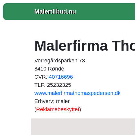
Malertilbud.nu
Malerfirma T
Vorregårdsparken 73
8410 Rønde
CVR:
40716696
TLF: 25232325
www.malerfirmathomaspedersen.dk
Erhverv: maler
(
Reklamebeskyttet
)