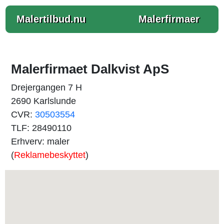
Malertilbud.nu
Malerfirmaer
Malerfirmaet Dalkvist ApS
Drejergangen 7 H
2690 Karlslunde
CVR:
30503554
TLF: 28490110
Erhverv: maler
(
Reklamebeskyttet
)