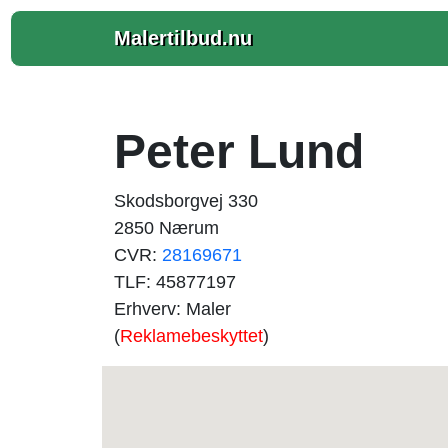
Malertilbud.nu
Peter Lund
Skodsborgvej 330
2850 Nærum
CVR:
28169671
TLF: 45877197
Erhverv: Maler
(
Reklamebeskyttet
)