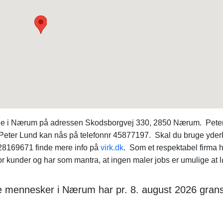
gende i Nærum på adressen Skodsborgvej 330, 2850 Nærum. Pete
r. Peter Lund kan nås på telefonnr 45877197. Skal du bruge yder
28169671 finde mere info på
virk.dk
. Som et respektabel firma 
or kunder og har som mantra, at ingen maler jobs er umulige at l
de mennesker i Nærum har pr. 8. august 2026 gran