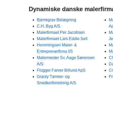
Dynamiske danske malerfirm
Bjerregrav Belægning
Ma
C.H. Byg A/S
A
Malerfirmaet Per Jacobsen
Ma
Malerfirmaet Lars Eddie Sell
J
Hemmingsen Maler- &
Ma
Entreprenørfirma I/S
Ma
Malermester Sv. Aage Sørensen
Ch
A/S
Da
Flügger Farver Billund ApS
Ci
Granly Tømrer- og
Pr
Snedkerforretning A/S