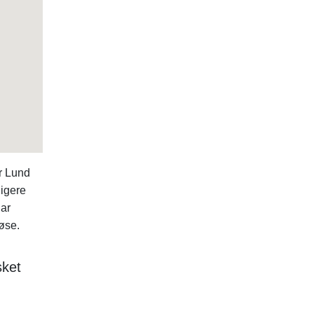
r Lund
ligere
har
øse.
sket