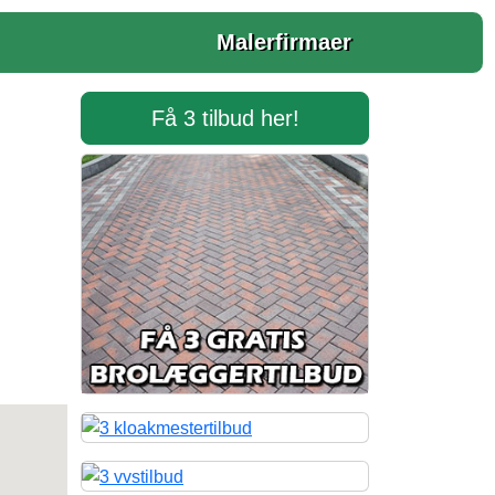
Malerfirmaer
Få 3 tilbud her!