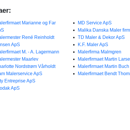
aer:
lerfirmaet Marianne og Far
MD Service ApS
pS
Malika Danska Maler fir
lermester René Reinholdt
TD Maler & Dekor ApS
ensen ApS
K.F. Maler ApS
lerfirmaet M. - A. Lagermann
Malerfirma Malmgren
lermester Maarlev
Malerfirmaet Martin Lars
arlotte Nordstrøm Vårholdt
Malerfirmaet Martin Buc
m Malerservice ApS
Malerfirmaet Bendt Tho
ty Entreprise ApS
odak ApS