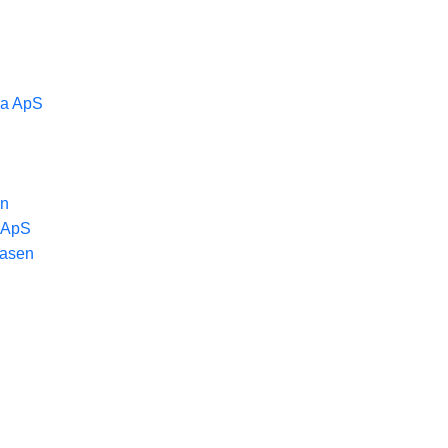
ma ApS
en
h ApS
masen