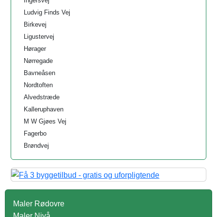
Ingersvej
Ludvig Finds Vej
Birkevej
Ligustervej
Hørager
Nørregade
Bavneåsen
Nordtoften
Alvedstræde
Kalleruphaven
M W Gjøes Vej
Fagerbo
Brøndvej
Maler Rødovre
Maler Nivå