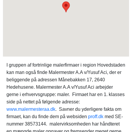
I gruppen af fortrinlige malerfirmaer i region Hovedstaden
kan man også finde Malermester A.A v/Yusuf Aci, der er
beliggende på adressen Månebakken 17, 2640
Hedehusene. Malermester A.A v/Yusuf Aci arbejder
gerne i erhvervsgruppe: maler. Firmaet har en 1. klasses
side på nettet på følgende adresse:
www.malermesteraa.dk
. Savner du yderligere fakta om
firmaet, kan du finde dem på websiden
proff.dk
med SE-
nummer 38573144. malervirksomheden har håndteret
en mængde maler opgaver og fremsender meget gerne