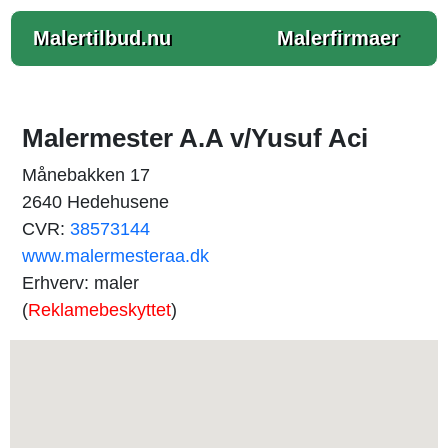
Malertilbud.nu
Malerfirmaer
Malermester A.A v/Yusuf Aci
Månebakken 17
2640 Hedehusene
CVR:
38573144
www.malermesteraa.dk
Erhverv: maler
(
Reklamebeskyttet
)