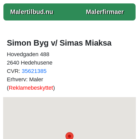
Malertilbud.nu
Malerfirmaer
Simon Byg v/ Simas Miaksa
Hovedgaden 488
2640 Hedehusene
CVR:
35621385
Erhverv: Maler
(
Reklamebeskyttet
)