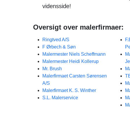
vidensside!
Oversigt over malerfirmaer:
Ringtved A/S
F.
F Ørbech & Søn
P
Malermester Niels Scheffmann
Ma
Malermester Heidi Kollerup
J
Mr. Brush
Ma
Malerfirmaet Carsten Sørensen
TE
A/S
Ma
Malerfirmaet K. S. Winther
Ma
S.L. Malerservice
Ma
Ma