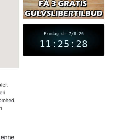
Fredag d. 7/8-26
11:25:28
ler.
sen
ksomhed
n
denne