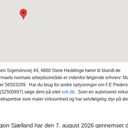
n Sigerslevvej 44, 4660 Store Heddinge hører til blandt de
Firmaets normale arbejdsområde er indenfor følgende erhverv: Ma
er 56503209. Har du brug for andre oplysninger om F.E Peder
 (32500897) søge dem på sitet
virk.dk
. Som en autoriseret vir
ekspertise som maler virksomhed og har selvfølgelig styr på de
egion Sjælland har den 7. august 2026 gennemset 