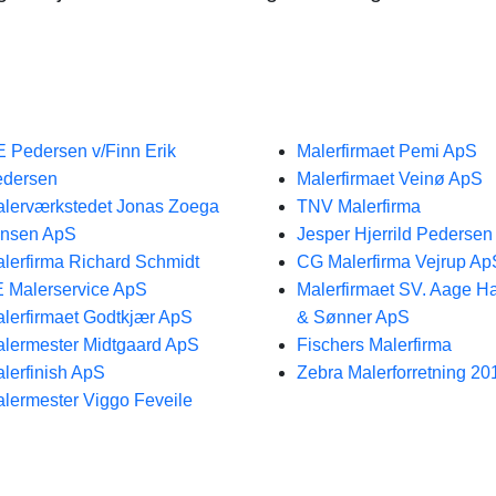
E Pedersen v/Finn Erik
Malerfirmaet Pemi ApS
edersen
Malerfirmaet Veinø ApS
lerværkstedet Jonas Zoega
TNV Malerfirma
ensen ApS
Jesper Hjerrild Pedersen
lerfirma Richard Schmidt
CG Malerfirma Vejrup Ap
 Malerservice ApS
Malerfirmaet SV. Aage H
lerfirmaet Godtkjær ApS
& Sønner ApS
lermester Midtgaard ApS
Fischers Malerfirma
lerfinish ApS
Zebra Malerforretning 2
lermester Viggo Feveile