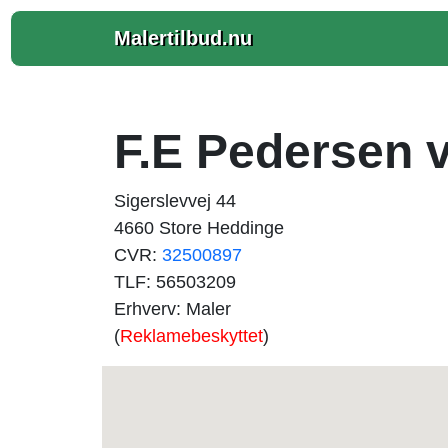
Malertilbud.nu
F.E Pedersen v
Sigerslevvej 44
4660 Store Heddinge
CVR:
32500897
TLF: 56503209
Erhverv: Maler
(
Reklamebeskyttet
)