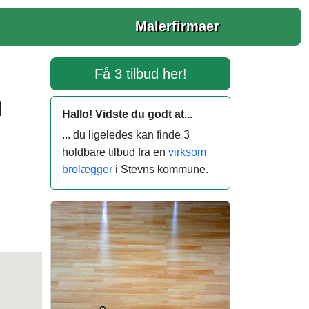
Malerfirmaer
Få 3 tilbud her!
n
Hallo! Vidste du godt at...
... du ligeledes kan finde 3
holdbare tilbud fra en
virksom
brolægger
i Stevns kommune.