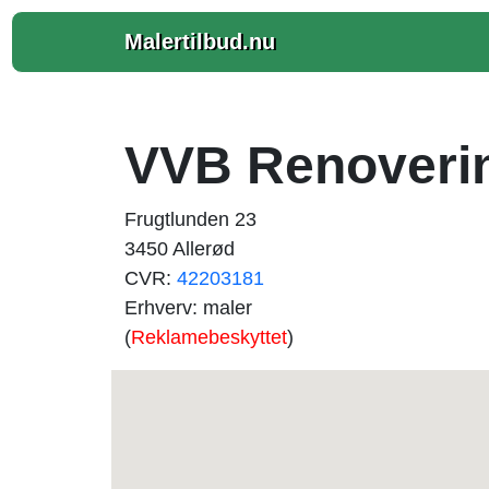
Malertilbud.nu
VVB Renoveri
Frugtlunden 23
3450 Allerød
CVR:
42203181
Erhverv: maler
(
Reklamebeskyttet
)