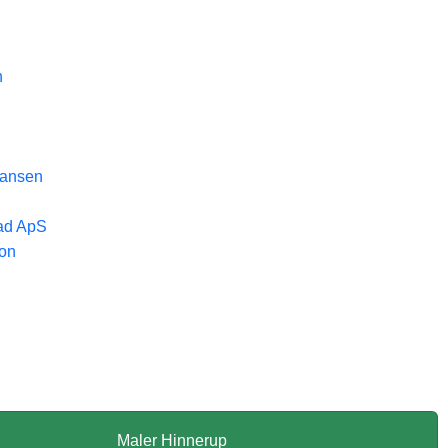
n
iansen
vad ApS
son
Maler Hinnerup