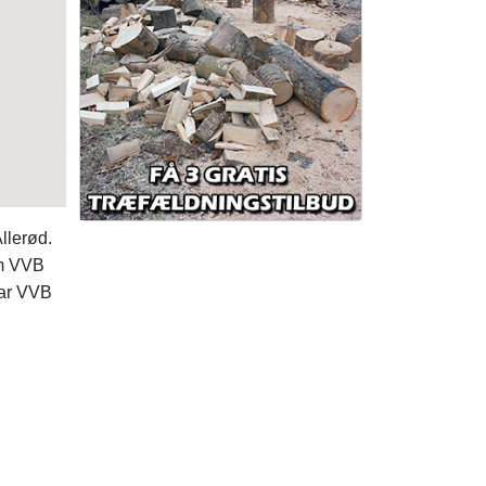
llerød.
om VVB
har VVB