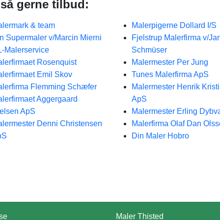
så gerne tilbud:
lermark & team
Malerpigerne Dollard I/S
n Supermaler v/Marcin Mierni
Fjelstrup Malerfirma v/Ja
-Malerservice
Schmüser
lerfirmaet Rosenquist
Malermester Per Jung
lerfirmaet Emil Skov
Tunes Malerfirma ApS
lerfirma Flemming Schæfer
Malermester Henrik Krist
lerfirmaet Aggergaard
ApS
elsen ApS
Malermester Erling Dyb
lermester Denni Christensen
Malerfirma Olaf Dan Ols
pS
Din Maler Hobro
se
Maler Thisted