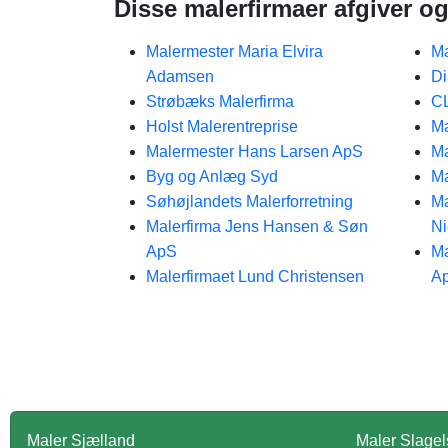
Disse malerfirmaer afgiver og
Malermester Maria Elvira
Ma
Adamsen
Di
Strøbæks Malerfirma
CL
Holst Malerentreprise
Ma
Malermester Hans Larsen ApS
Ma
Byg og Anlæg Syd​
Ma
Søhøjlandets Malerforretning
Ma
Malerfirma Jens Hansen & Søn
Ni
ApS
Ma
Malerfirmaet Lund Christensen
A
Maler Sjælland
Maler Slagel