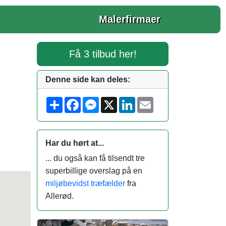
Malerfirmaer
Få 3 tilbud her!
Denne side kan deles:
S
F
M
X
L
E
h
a
e
i
m
a
c
s
n
a
r
e
s
k
i
e
b
e
e
l
o
n
d
Har du hørt at...
o
g
I
k
e
n
... du også kan få tilsendt tre
r
superbillige overslag på en
miljøbevidst træfælder
fra
Allerød.