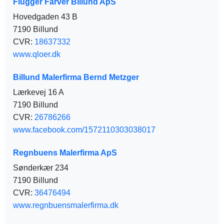
Flügger Farver Billund ApS
Hovedgaden 43 B
7190 Billund
CVR:
18637332
www.qloer.dk
Billund Malerfirma Bernd Metzger
Lærkevej 16 A
7190 Billund
CVR:
26786266
www.facebook.com/1572110303038017
Regnbuens Malerfirma ApS
Sønderkær 234
7190 Billund
CVR:
36476494
www.regnbuensmalerfirma.dk