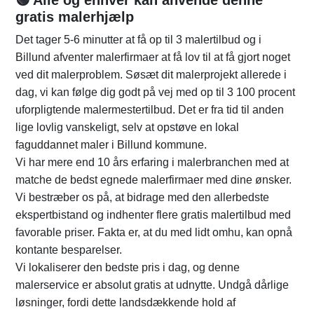
🟢 Alle og enhver kan anvende denne
gratis malerhjælp
Det tager 5-6 minutter at få op til 3 malertilbud og i
Billund afventer malerfirmaer at få lov til at få gjort noget
ved dit malerproblem. Søsæt dit malerprojekt allerede i
dag, vi kan følge dig godt på vej med op til 3 100 procent
uforpligtende malermestertilbud. Det er fra tid til anden
lige lovlig vanskeligt, selv at opstøve en lokal
faguddannet maler i Billund kommune.
Vi har mere end 10 års erfaring i malerbranchen med at
matche de bedst egnede malerfirmaer med dine ønsker.
Vi bestræber os på, at bidrage med den allerbedste
ekspertbistand og indhenter flere gratis malertilbud med
favorable priser. Fakta er, at du med lidt omhu, kan opnå
kontante besparelser.
Vi lokaliserer den bedste pris i dag, og denne
malerservice er absolut gratis at udnytte. Undgå dårlige
løsninger, fordi dette landsdækkende hold af