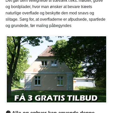
Det gør dem velegnede til træværk f.eks. møbler, gulve
og bordplader, hvor man ønsker at bevare træets
naturlige overflade og beskytte den mod snavs og
slitage. Sørg for, at overfladerne er afpudsede, spartlede
og grundede, før maling påbegyndes