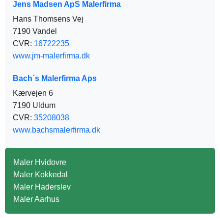
Jens Madsen ApS Malerfirma
Hans Thomsens Vej
7190 Vandel
CVR:
16722235
www.jm-malerfirma.dk
Bach´s Malerfirma Aps
Kærvejen 6
7190 Uldum
CVR:
35208038
www.bachsmalerfirma.dk
Maler Hvidovre
Maler Kokkedal
Maler Haderslev
Maler Aarhus