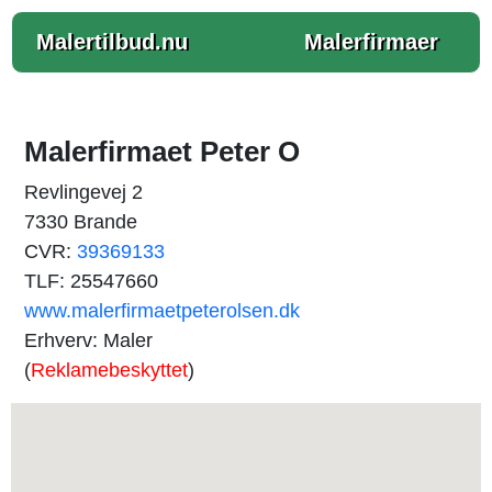
Malertilbud.nu
Malerfirmaer
Malerfirmaet Peter O
Revlingevej 2
7330 Brande
CVR:
39369133
TLF: 25547660
www.malerfirmaetpeterolsen.dk
Erhverv: Maler
(
Reklamebeskyttet
)