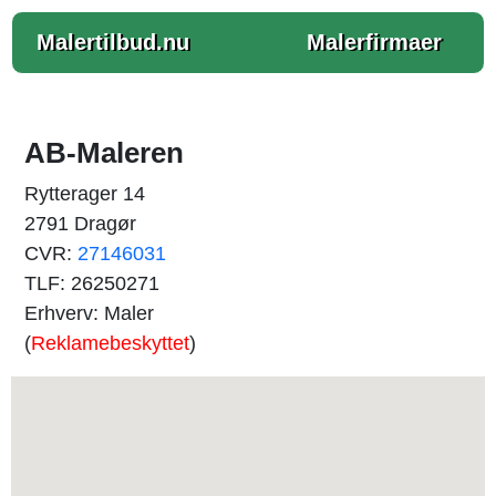
Malertilbud.nu
Malerfirmaer
AB-Maleren
Rytterager 14
2791 Dragør
CVR:
27146031
TLF: 26250271
Erhverv: Maler
(
Reklamebeskyttet
)