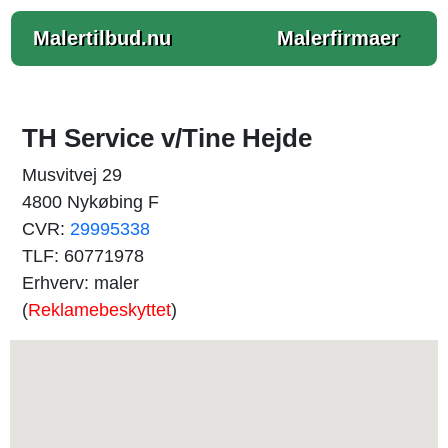
Malertilbud.nu
Malerfirmaer
TH Service v/Tine Hejde
Musvitvej 29
4800 Nykøbing F
CVR:
29995338
TLF: 60771978
Erhverv: maler
(
Reklamebeskyttet
)