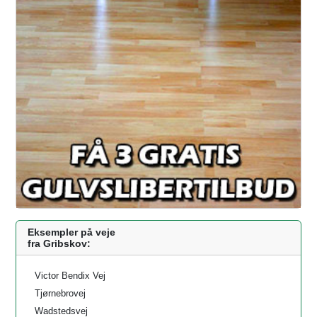
k
e
n
r
Eksempler på veje
fra Gribskov:
Victor Bendix Vej
Tjørnebrovej
Wadstedsvej