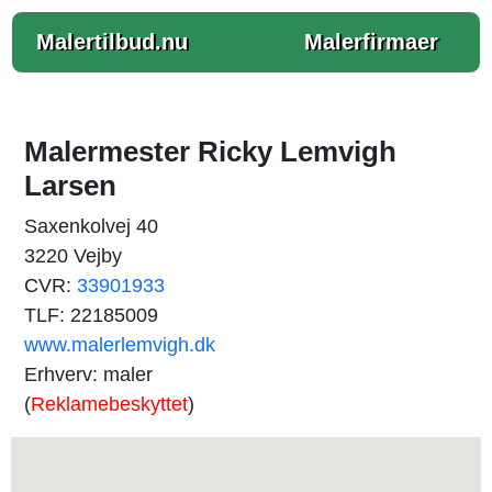
Malertilbud.nu
Malerfirmaer
Malermester Ricky Lemvigh
Larsen
Saxenkolvej 40
3220 Vejby
CVR:
33901933
TLF: 22185009
www.malerlemvigh.dk
Erhverv: maler
(
Reklamebeskyttet
)