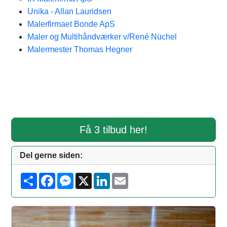
Unika - Allan Lauridsen
Malerfirmaet Bonde ApS
Maler og Multihåndværker v/René Nüchel
Malermester Thomas Hegner
Få 3 tilbud her!
Del gerne siden:
S
F
M
X
L
E
h
a
e
i
m
a
c
s
n
a
r
e
s
k
i
e
b
e
e
l
o
n
d
o
g
I