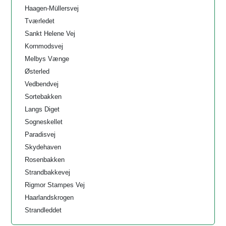
Haagen-Müllersvej
Tværledet
Sankt Helene Vej
Kornmodsvej
Melbys Vænge
Østerled
Vedbendvej
Sortebakken
Langs Diget
Sogneskellet
Paradisvej
Skydehaven
Rosenbakken
Strandbakkevej
Rigmor Stampes Vej
Haarlandskrogen
Strandleddet