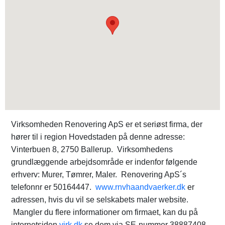
Virksomheden Renovering ApS er et seriøst firma, der
hører til i region Hovedstaden på denne adresse:
Vinterbuen 8, 2750 Ballerup. Virksomhedens
grundlæggende arbejdsområde er indenfor følgende
erhverv: Murer, Tømrer, Maler. Renovering ApS´s
telefonnr er 50164447.
www.rnvhaandvaerker.dk
er
adressen, hvis du vil se selskabets maler website.
Mangler du flere informationer om firmaet, kan du på
internetsiden
virk.dk
se dem via SE-nummer 38887408.