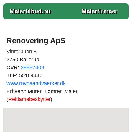
Malertilbud.nu
Malerfirmaer
Renovering ApS
Vinterbuen 8
2750 Ballerup
CVR:
38887408
TLF: 50164447
www.rnvhaandvaerker.dk
Erhverv: Murer, Tømrer, Maler
(
Reklamebeskyttet
)