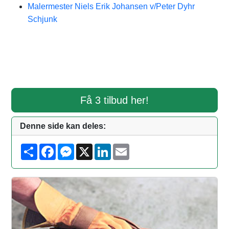
Malermester Niels Erik Johansen v/Peter Dyhr
Schjunk
Få 3 tilbud her!
Denne side kan deles:
S
F
M
X
L
E
h
a
e
i
m
a
c
s
n
a
r
e
s
k
i
e
b
e
e
l
o
n
d
o
g
I
k
e
n
r