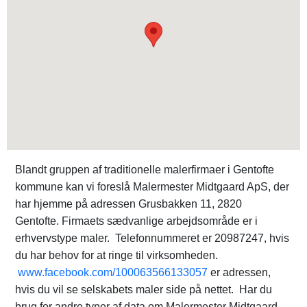
Blandt gruppen af traditionelle malerfirmaer i Gentofte
kommune kan vi foreslå Malermester Midtgaard ApS, der
har hjemme på adressen Grusbakken 11, 2820
Gentofte. Firmaets sædvanlige arbejdsområde er i
erhvervstype maler. Telefonnummeret er 20987247, hvis
du har behov for at ringe til virksomheden.
www.facebook.com/100063566133057
er adressen,
hvis du vil se selskabets maler side på nettet. Har du
brug for andre typer af data om Malermester Midtgaard