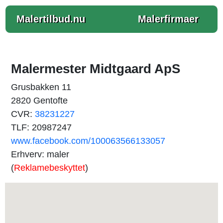
Malertilbud.nu
Malerfirmaer
Malermester Midtgaard ApS
Grusbakken 11
2820 Gentofte
CVR:
38231227
TLF: 20987247
www.facebook.com/100063566133057
Erhverv: maler
(
Reklamebeskyttet
)