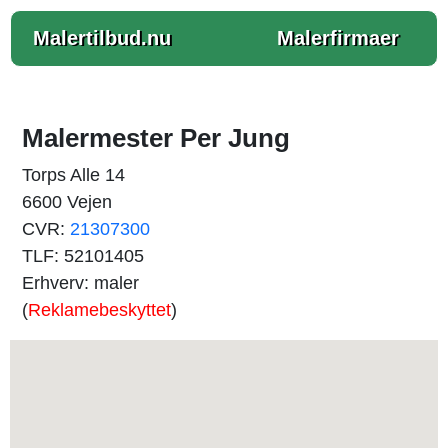
Malertilbud.nu
Malerfirmaer
Malermester Per Jung
Torps Alle 14
6600 Vejen
CVR:
21307300
TLF: 52101405
Erhverv: maler
(
Reklamebeskyttet
)