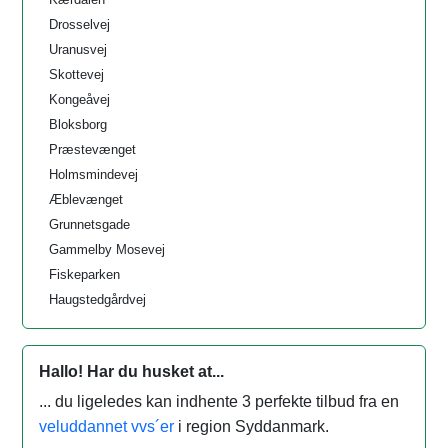
Drosselvej
Uranusvej
Skottevej
Kongeåvej
Bloksborg
Præstevænget
Holmsmindevej
Æblevænget
Grunnetsgade
Gammelby Mosevej
Fiskeparken
Haugstedgårdvej
Hallo! Har du husket at...
... du ligeledes kan indhente 3 perfekte tilbud fra en
veluddannet vvs´er
i region Syddanmark.