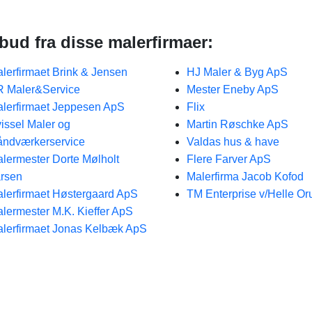
ud fra disse malerfirmaer:
lerfirmaet Brink & Jensen
HJ Maler & Byg ApS
 Maler&Service
Mester Eneby ApS
lerfirmaet Jeppesen ApS
Flix
issel Maler og
Martin Røschke ApS
ndværkerservice
Valdas hus & have
lermester Dorte Mølholt
Flere Farver ApS
rsen
Malerfirma Jacob Kofod
lerfirmaet Høstergaard ApS
TM Enterprise v/Helle Or
lermester M.K. Kieffer ApS
lerfirmaet Jonas Kelbæk ApS