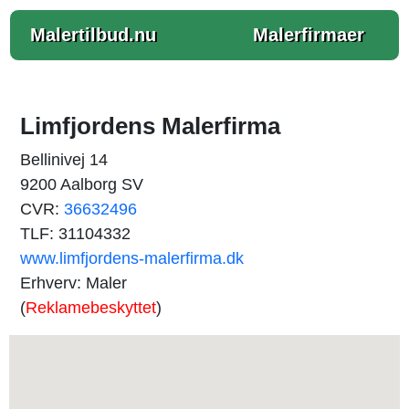
Malertilbud.nu
Malerfirmaer
Limfjordens Malerfirma
Bellinivej 14
9200 Aalborg SV
CVR:
36632496
TLF: 31104332
www.limfjordens-malerfirma.dk
Erhverv: Maler
(
Reklamebeskyttet
)