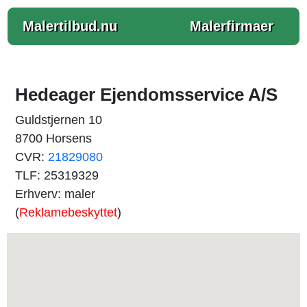
Malertilbud.nu
Malerfirmaer
Hedeager Ejendomsservice A/S
Guldstjernen 10
8700 Horsens
CVR:
21829080
TLF: 25319329
Erhverv: maler
(
Reklamebeskyttet
)