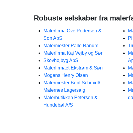
Robuste selskaber fra malerf
Malerfirma Ove Pedersen &
Ma
Søn ApS
Pi
Malermester Palle Ranum
Tr
Malerfirma Kaj Vejby og Søn
Ma
Skovhojbyg ApS
A
Malerfirmaet Ekstrøm & Søn
Ma
Mogens Henry Olsen
Ma
Malermester Bent Schmidt/
Ma
Malernes Lagersalg
Ma
Malerbutikken Petersen &
da
Hundebøl A/S