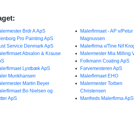
aget:
lermester Brdr A ApS
Malerfirmaet - AP v/Petur
lenborg Pro Painting ApS
Magnussen
ust Service Denmark ApS
Malerfirma v/Tine Nif Kro
lerfirmaet Absalon & Krause
Malermester Mia Milling 
pS
Folkmann Coating ApS
lerfirmaet Lystbæk ApS
Farvemesteren ApS
ler Munkhansen
Malerfirmaet EHO
lermester Martin Beyer
Malermester Torben
lerfirmaet Bo Nielsen og
Christensen
tter ApS
Manfreds Malerfirma ApS