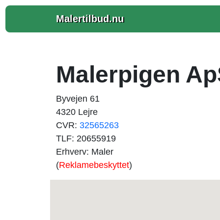
Malertilbud.nu
Malerpigen A
Byvejen 61
4320 Lejre
CVR:
32565263
TLF: 20655919
Erhverv: Maler
(
Reklamebeskyttet
)