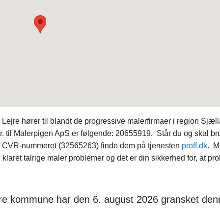
jre hører til blandt de progressive malerfirmaer i region Sjæl
nr. til Malerpigen ApS er følgende: 20655919. Står du og skal b
ia CVR-nummeret (32565263) finde dem på tjenesten
proff.dk
. M
laret talrige maler problemer og det er din sikkerhed for, at pr
ejre kommune har den 6. august 2026 gransket den