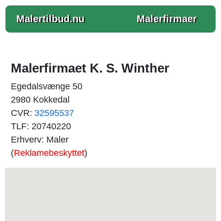
Malertilbud.nu
Malerfirmaer
Malerfirmaet K. S. Winther
Egedalsvænge 50
2980 Kokkedal
CVR:
32595537
TLF: 20740220
Erhverv: Maler
(
Reklamebeskyttet
)