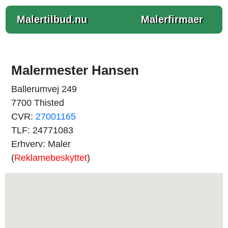
Malertilbud.nu
Malerfirmaer
Malermester Hansen
Ballerumvej 249
7700 Thisted
CVR:
27001165
TLF: 24771083
Erhverv: Maler
(
Reklamebeskyttet
)