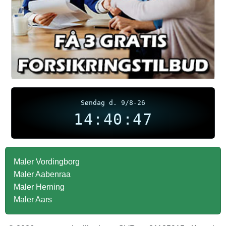
Søndag d. 9/8-26
14:40:48
Maler Vordingborg
Maler Aabenraa
Maler Herning
Maler Aars