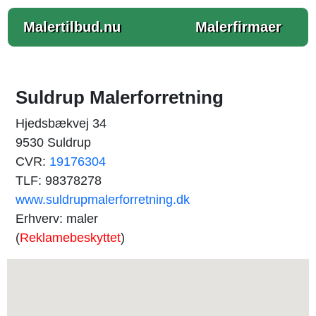
Malertilbud.nu
Malerfirmaer
Suldrup Malerforretning
Hjedsbækvej 34
9530 Suldrup
CVR:
19176304
TLF: 98378278
www.suldrupmalerforretning.dk
Erhverv: maler
(
Reklamebeskyttet
)