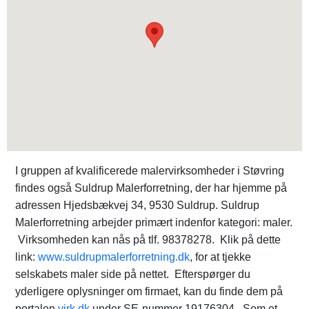
I gruppen af kvalificerede malervirksomheder i Støvring
findes også Suldrup Malerforretning, der har hjemme på
adressen Hjedsbækvej 34, 9530 Suldrup. Suldrup
Malerforretning arbejder primært indenfor kategori: maler.
Virksomheden kan nås på tlf. 98378278. Klik på dette
link:
www.suldrupmalerforretning.dk
, for at tjekke
selskabets maler side på nettet. Efterspørger du
yderligere oplysninger om firmaet, kan du finde dem på
portalen
virk.dk
under SE-nummer 19176304. Som et