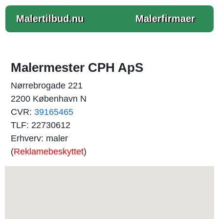
Malertilbud.nu
Malerfirmaer
Malermester CPH ApS
Nørrebrogade 221
2200 København N
CVR:
39165465
TLF: 22730612
Erhverv: maler
(
Reklamebeskyttet
)