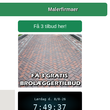
Malerfirmaer
Få 3 tilbud her!
Lørdag d. 8/8-26
7:49:37