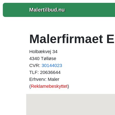
Malertilbud.nu
Malerfirmaet 
Holbækvej 34
4340 Tølløse
CVR:
30144023
TLF: 20636644
Erhverv: Maler
(
Reklamebeskyttet
)