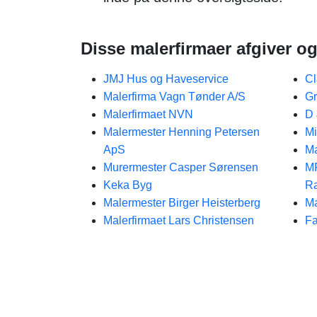
Disse malerfirmaer afgiver og
JMJ Hus og Haveservice
Cl
Malerfirma Vagn Tønder A/S
Gr
Malerfirmaet NVN
D 
Malermester Henning Petersen
Mi
ApS
Ma
Murermester Casper Sørensen
MR
Keka Byg
R
Malermester Birger Heisterberg
Ma
Malerfirmaet Lars Christensen
Fa