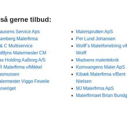
så gerne tilbud:
ausens Service Aps
Malersprutten ApS
amberg Malerfirma
Per Lund Johansen
& C Multiservice
Wolff`s Malerforretning v
dtfyns Malermester CM
Wolff
s Holding Aalborg A/S
Madsens malerteknik
 Malerfirma v/Mikkel
Kornvangens Maler ApS
asmussen
Kibæk Malerfirma v/Bent
lermester Viggo Feveile
Nielsen
rveriget
MJ Malerfirma ApS
Malerfirmaet Brian Bund