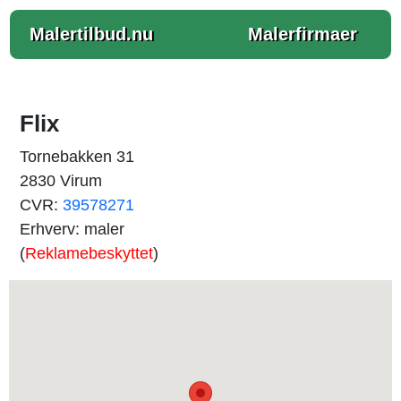
Malertilbud.nu
Malerfirmaer
Flix
Tornebakken 31
2830 Virum
CVR:
39578271
Erhverv: maler
(
Reklamebeskyttet
)