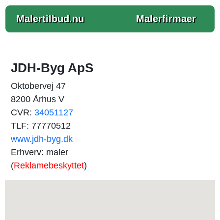
Malertilbud.nu
Malerfirmaer
JDH-Byg ApS
Oktobervej 47
8200 Århus V
CVR:
34051127
TLF: 77770512
www.jdh-byg.dk
Erhverv: maler
(
Reklamebeskyttet
)