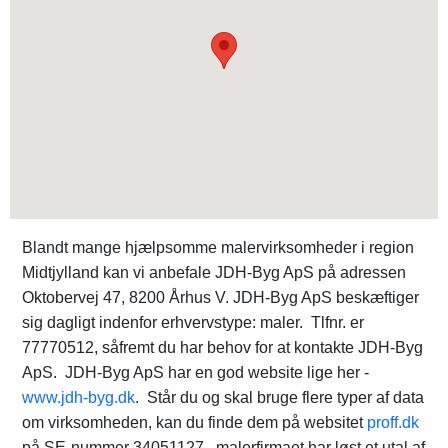
Blandt mange hjælpsomme malervirksomheder i region
Midtjylland kan vi anbefale JDH-Byg ApS på adressen
Oktobervej 47, 8200 Århus V. JDH-Byg ApS beskæftiger
sig dagligt indenfor erhvervstype: maler. Tlfnr. er
77770512, såfremt du har behov for at kontakte JDH-Byg
ApS. JDH-Byg ApS har en god website lige her -
www.jdh-byg.dk
. Står du og skal bruge flere typer af data
om virksomheden, kan du finde dem på websitet
proff.dk
på SE-nummer 34051127. malerfirmaet har løst et utal af