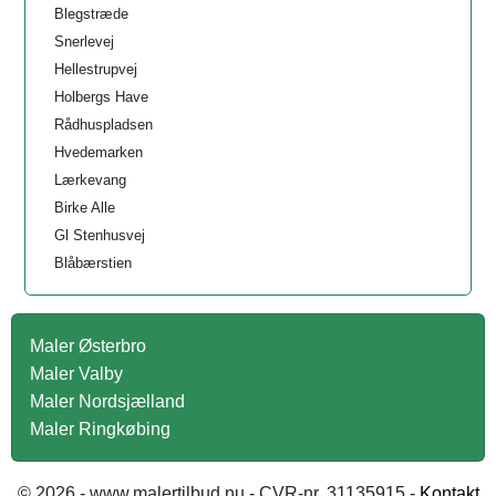
Blegstræde
Snerlevej
Hellestrupvej
Holbergs Have
Rådhuspladsen
Hvedemarken
Lærkevang
Birke Alle
Gl Stenhusvej
Blåbærstien
Maler Østerbro
Maler Valby
Maler Nordsjælland
Maler Ringkøbing
© 2026 - www.malertilbud.nu - CVR-nr. 31135915 -
Kontakt