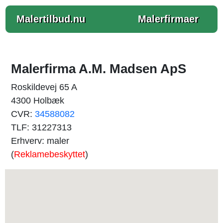
Malertilbud.nu
Malerfirmaer
Malerfirma A.M. Madsen ApS
Roskildevej 65 A
4300 Holbæk
CVR:
34588082
TLF: 31227313
Erhverv: maler
(
Reklamebeskyttet
)