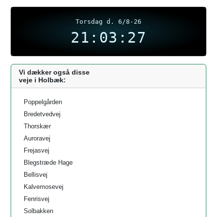
Torsdag d. 6/8-26
21:03:27
Vi dækker også disse
veje i Holbæk:
Poppelgården
Bredetvedvej
Thorskær
Auroravej
Frejasvej
Blegstræde Hage
Bellisvej
Kalvemosevej
Fenrisvej
Solbakken