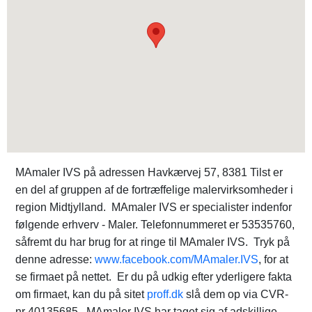
MAmaler IVS på adressen Havkærvej 57, 8381 Tilst er
en del af gruppen af de fortræffelige malervirksomheder i
region Midtjylland. MAmaler IVS er specialister indenfor
følgende erhverv - Maler. Telefonnummeret er 53535760,
såfremt du har brug for at ringe til MAmaler IVS. Tryk på
denne adresse:
www.facebook.com/MAmaler.IVS
, for at
se firmaet på nettet. Er du på udkig efter yderligere fakta
om firmaet, kan du på sitet
proff.dk
slå dem op via CVR-
nr 40135685. MAmaler IVS har taget sig af adskillige