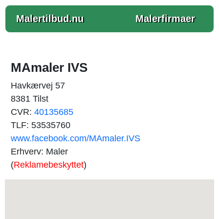
Malertilbud.nu
Malerfirmaer
MAmaler IVS
Havkærvej 57
8381 Tilst
CVR:
40135685
TLF: 53535760
www.facebook.com/MAmaler.IVS
Erhverv: Maler
(
Reklamebeskyttet
)