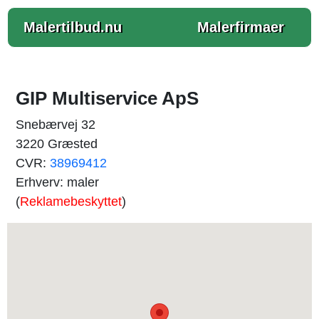
Malertilbud.nu
Malerfirmaer
GIP Multiservice ApS
Snebærvej 32
3220 Græsted
CVR:
38969412
Erhverv: maler
(
Reklamebeskyttet
)