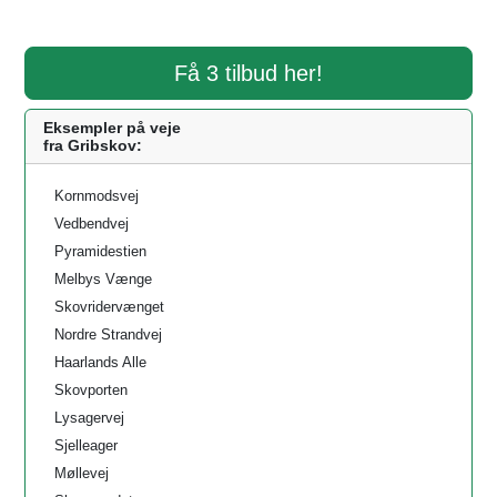
Få 3 tilbud her!
Eksempler på veje
fra Gribskov:
Kornmodsvej
Vedbendvej
Pyramidestien
Melbys Vænge
Skovridervænget
Nordre Strandvej
Haarlands Alle
Skovporten
Lysagervej
Sjelleager
Møllevej