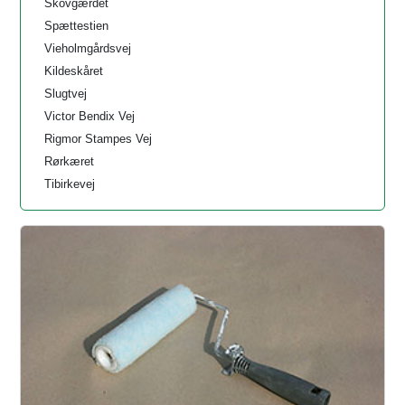
Skovgærdet
Spættestien
Vieholmgårdsvej
Kildeskåret
Slugtvej
Victor Bendix Vej
Rigmor Stampes Vej
Rørkæret
Tibirkevej