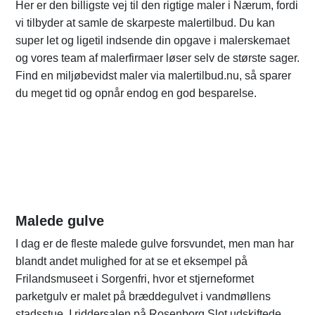
Her er den billigste vej til den rigtige maler i Nærum, fordi
vi tilbyder at samle de skarpeste malertilbud. Du kan
super let og ligetil indsende din opgave i malerskemaet
og vores team af malerfirmaer løser selv de største sager.
Find en miljøbevidst maler via malertilbud.nu, så sparer
du meget tid og opnår endog en god besparelse.
Malede gulve
I dag er de fleste malede gulve forsvundet, men man har
blandt andet mulighed for at se et eksempel på
Frilandsmuseet i Sorgenfri, hvor et stjerneformet
parketgulv er malet på bræddegulvet i vandmøllens
stadsstue. I riddersalen på Rosenborg Slot udskiftede