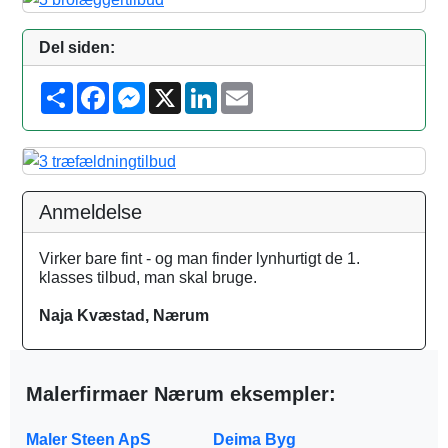
Del siden:
S
F
M
X
L
E
h
a
e
i
m
a
c
s
n
a
r
e
s
k
i
e
b
e
e
l
o
n
d
o
g
I
k
e
n
Anmeldelse
r
Virker bare fint - og man finder lynhurtigt de 1.
klasses tilbud, man skal bruge.
Naja Kvæstad, Nærum
Malerfirmaer Nærum eksempler:
Maler Steen ApS
Deima Byg