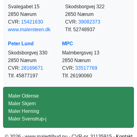
Svalegabet 15
Skodsborgvej 322
2850 Nærum
2850 Nærum
CVR:
15421630
CVR:
39082373
www.malersteen.dk
Tlf. 52748937
Peter Lund
MPC
Skodsborgvej 330
Malmbergsvej 13
2850 Nærum
2850 Nærum
CVR:
28169671
CVR:
33517769
Tlf. 45877197
Tlf. 26190060
Maler Odense
Maler Skjern
Maler Herning
Maler Svenstrup-j
© 2026 - www.malertilbud.nu - CVR-nr. 31135915 -
Kontakt