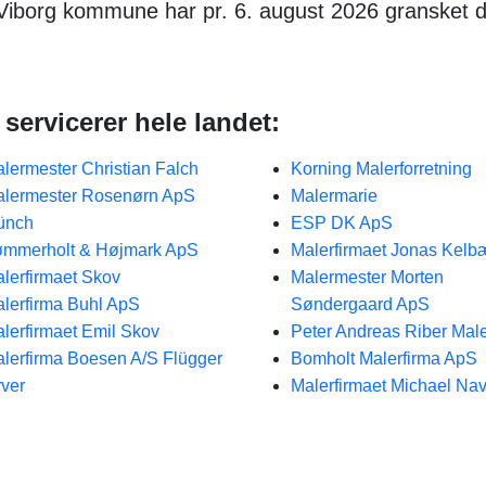
 Viborg kommune har pr. 6. august 2026 gransket 
servicerer hele landet:
lermester Christian Falch
Korning Malerforretning
lermester Rosenørn ApS
Malermarie
ünch
ESP DK ApS
mmerholt & Højmark ApS
Malerfirmaet Jonas Kel
lerfirmaet Skov
Malermester Morten
lerfirma Buhl ApS
Søndergaard ApS
lerfirmaet Emil Skov
Peter Andreas Riber Male
lerfirma Boesen A/S Flügger
Bomholt Malerfirma ApS
rver
Malerfirmaet Michael Nav