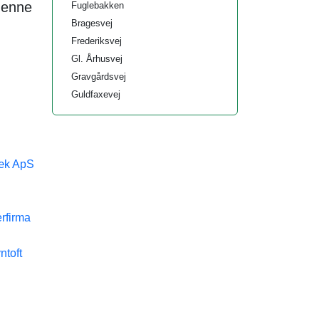
denne
Fuglebakken
Bragesvej
Frederiksvej
Gl. Århusvej
Gravgårdsvej
Guldfaxevej
bæk ApS
rfirma
ntoft