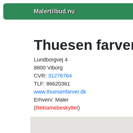
Malertilbud.nu
Thuesen farver
Lundborgvej 4
8800 Viborg
CVR:
31276764
TLF: 86620361
www.thuesenfarver.dk
Erhverv: Maler
(
Reklamebeskyttet
)