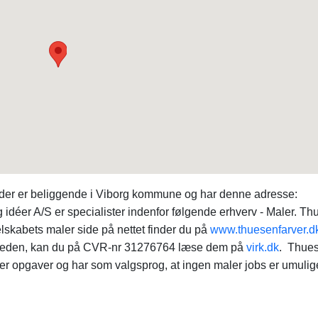
a, der er beliggende i Viborg kommune og har denne adresse:
idéer A/S er specialister indenfor følgende erhverv - Maler. T
lskabets maler side på nettet finder du på
www.thuesenfarver.d
mheden, kan du på CVR-nr 31276764 læse dem på
virk.dk
. Thue
ler opgaver og har som valgsprog, at ingen maler jobs er umulig