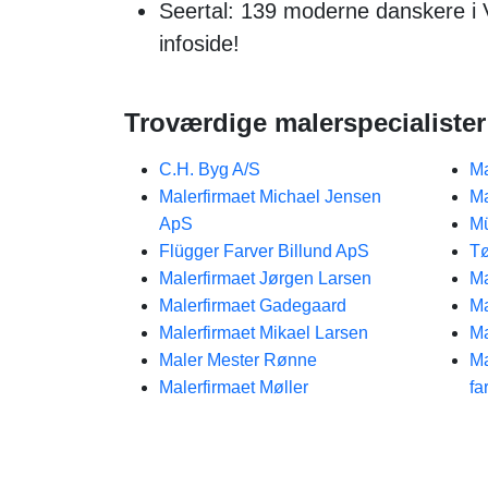
Seertal: 139 moderne danskere i
infoside!
Troværdige malerspecialister 
C.H. Byg A/S
Ma
Malerfirmaet Michael Jensen
Ma
ApS
M
Flügger Farver Billund ApS
Tø
Malerfirmaet Jørgen Larsen
Ma
Malerfirmaet Gadegaard
Ma
Malerfirmaet Mikael Larsen
Ma
Maler Mester Rønne
Ma
Malerfirmaet Møller
fa