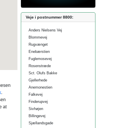
Veje i postnummer 8800:
Anders Nielsens Vej
Blommevej
Rugvænget
Enebærstien
Fuglemosevej
Rosenstræde
Sct. Olufs Bakke
Gjellerhede
huesen
Anemonestien
k
.
Falkevej
sen
Finderupvej
e at
Sivhøjen
Billingevej
Sjællandsgade