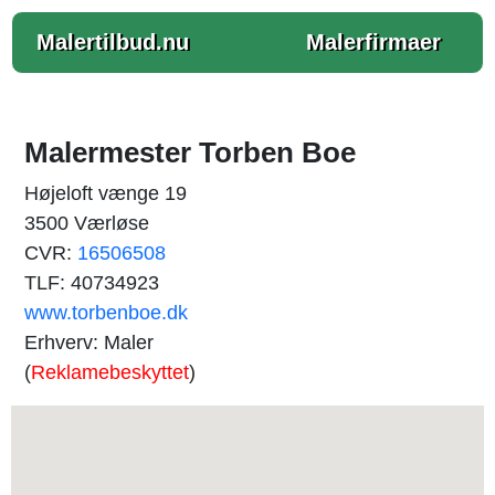
Malertilbud.nu
Malerfirmaer
Malermester Torben Boe
Højeloft vænge 19
3500 Værløse
CVR:
16506508
TLF: 40734923
www.torbenboe.dk
Erhverv: Maler
(
Reklamebeskyttet
)