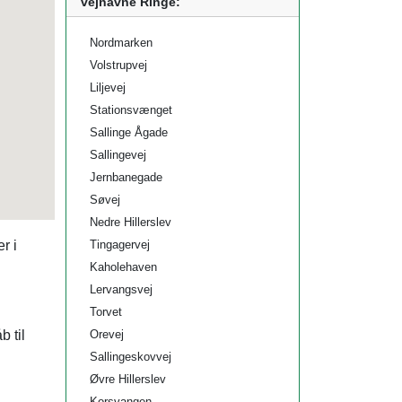
vejnavne Ringe:
Nordmarken
Volstrupvej
Liljevej
Stationsvænget
Sallinge Ågade
Sallingevej
Jernbanegade
Søvej
Nedre Hillerslev
r i
Tingagervej
Kaholehaven
Lervangsvej
Torvet
 til
Orevej
Sallingeskovvej
Øvre Hillerslev
Korsvangen