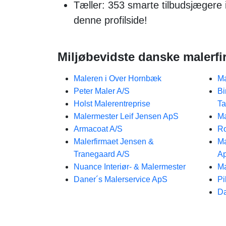
Tæller: 353 smarte tilbudsjægere
denne profilside!
Miljøbevidste danske malerfi
Maleren i Over Hornbæk
Ma
Peter Maler A/S
Bi
Holst Malerentreprise
Ta
Malermester Leif Jensen ApS
Ma
Armacoat A/S
Ro
Malerfirmaet Jensen &
Ma
Tranegaard A/S
A
Nuance Interiør- & Malermester
Ma
Daner´s Malerservice ApS
Pi
Da