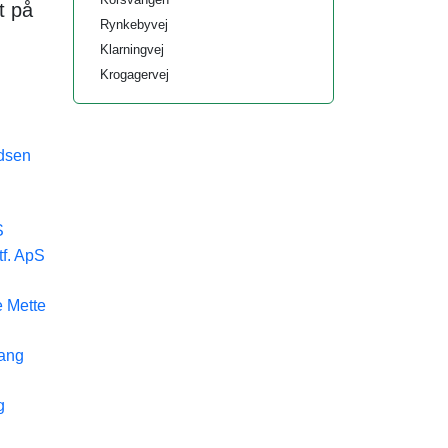
t på
Rynkebyvej
Klarningvej
Krogagervej
dsen
S
f. ApS
e Mette
vang
g