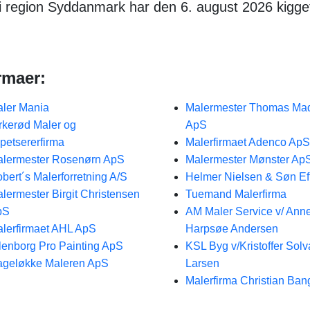
 i region Syddanmark har den 6. august 2026 kigge
rmaer:
ler Mania
Malermester Thomas Ma
rkerød Maler og
ApS
petsererfirma
Malerfirmaet Adenco ApS
lermester Rosenørn ApS
Malermester Mønster Ap
bert´s Malerforretning A/S
Helmer Nielsen & Søn Eft
lermester Birgit Christensen
Tuemand Malerfirma
pS
AM Maler Service v/ Ann
lerfirmaet AHL ApS
Harpsøe Andersen
lenborg Pro Painting ApS
KSL Byg v/Kristoffer Sol
geløkke Maleren ApS
Larsen
Malerfirma Christian Ban