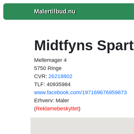
Malertilbud.nu
Midtfyns Spart
Mellemager 4
5750 Ringe
CVR:
26218802
TLF: 40935984
www.facebook.com/197169676959873
Erhverv: Maler
(
Reklamebeskyttet
)