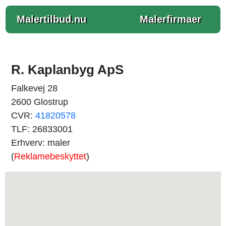
Malertilbud.nu
Malerfirmaer
R. Kaplanbyg ApS
Falkevej 28
2600 Glostrup
CVR:
41820578
TLF: 26833001
Erhverv: maler
(
Reklamebeskyttet
)