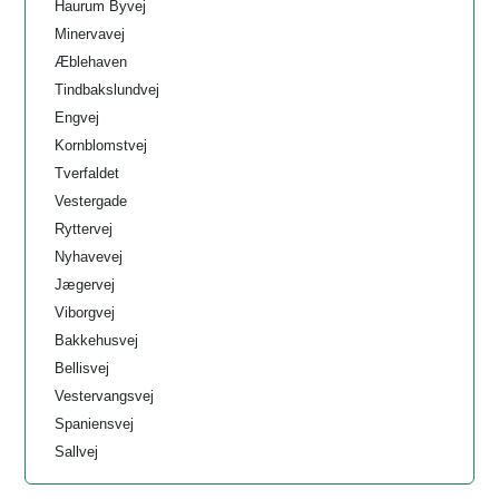
Haurum Byvej
Minervavej
Æblehaven
Tindbakslundvej
Engvej
Kornblomstvej
Tverfaldet
Vestergade
Ryttervej
Nyhavevej
Jægervej
Viborgvej
Bakkehusvej
Bellisvej
Vestervangsvej
Spaniensvej
Sallvej