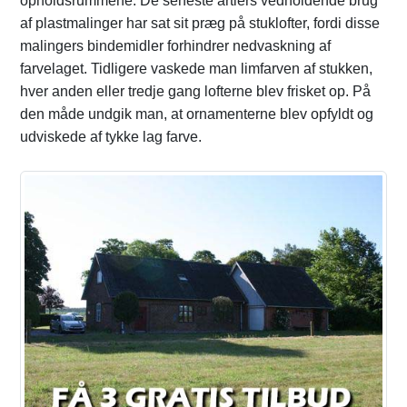
opholdsrummene. De seneste årtiers vedholdende brug
af plastmalinger har sat sit præg på stuklofter, fordi disse
malingers bindemidler forhindrer nedvaskning af
farvelaget. Tidligere vaskede man limfarven af stukken,
hver anden eller tredje gang lofterne blev frisket op. På
den måde undgik man, at ornamenterne blev opfyldt og
udviskede af tykke lag farve.