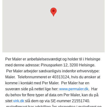
Per Maler er anbefalelsesværdigt og holder til i Helsinge
med denne adresse: Pinusparken 12, 3200 Helsinge.
Per Maler arbejder sædvanligvis indenfor erhvervstype:
Maler. Telefonnummeret er 40313124, hvis du ønsker at
komme i kontakt med Per Maler. Per Maler har en
suveræn side på nettet lige her:
www.permaler.dk
. Har
du behov for flere typer af data om Per Maler, kan du på
sitet
virk.dk
slå dem op via SE-nummer 21551740.
malerfirmaet har adskillige års ekspertise i malerfaget og