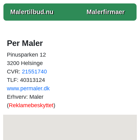
Malertilbud.nu
Malerfirmaer
Per Maler
Pinusparken 12
3200 Helsinge
CVR:
21551740
TLF: 40313124
www.permaler.dk
Erhverv: Maler
(
Reklamebeskyttet
)