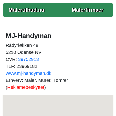
Malertilbud.nu
Malerfirmaer
MJ-Handyman
Rådyrløkken 48
5210 Odense NV
CVR:
39752913
TLF: 23969182
www.mj-handyman.dk
Erhverv: Maler, Murer, Tømrer
(
Reklamebeskyttet
)