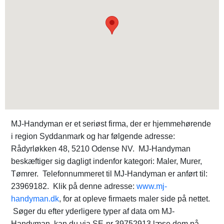
MJ-Handyman er et seriøst firma, der er hjemmehørende
i region Syddanmark og har følgende adresse:
Rådyrløkken 48, 5210 Odense NV. MJ-Handyman
beskæftiger sig dagligt indenfor kategori: Maler, Murer,
Tømrer. Telefonnummeret til MJ-Handyman er anført til:
23969182. Klik på denne adresse:
www.mj-
handyman.dk
, for at opleve firmaets maler side på nettet.
Søger du efter yderligere typer af data om MJ-
Handyman, kan du via SE-nr 39752913 læse dem på