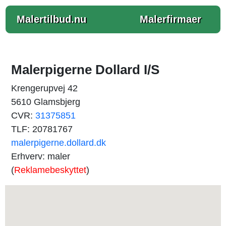
Malertilbud.nu
Malerfirmaer
Malerpigerne Dollard I/S
Krengerupvej 42
5610 Glamsbjerg
CVR:
31375851
TLF: 20781767
malerpigerne.dollard.dk
Erhverv: maler
(
Reklamebeskyttet
)