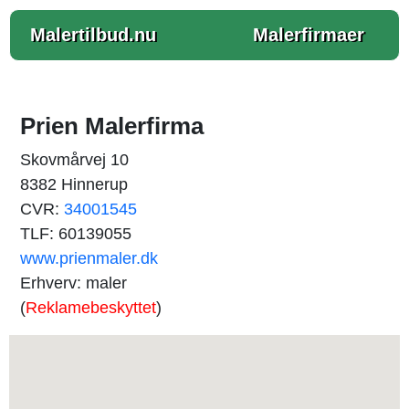
Malertilbud.nu
Malerfirmaer
Prien Malerfirma
Skovmårvej 10
8382 Hinnerup
CVR:
34001545
TLF: 60139055
www.prienmaler.dk
Erhverv: maler
(
Reklamebeskyttet
)