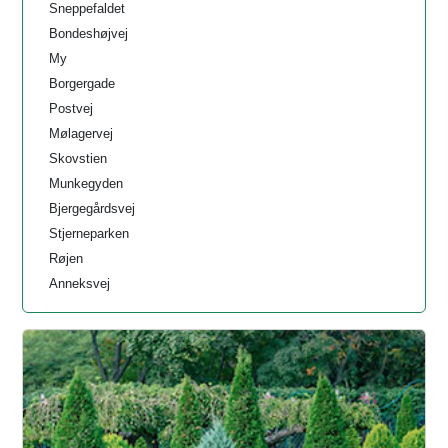
Sneppefaldet
Bondeshøjvej
My
Borgergade
Postvej
Mølagervej
Skovstien
Munkegyden
Bjergegårdsvej
Stjerneparken
Røjen
Anneksvej