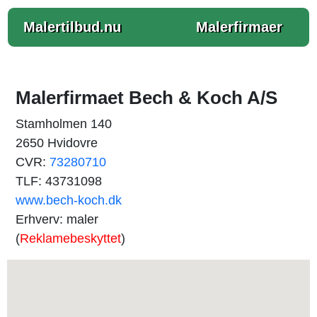
Malertilbud.nu
Malerfirmaer
Malerfirmaet Bech & Koch A/S
Stamholmen 140
2650 Hvidovre
CVR:
73280710
TLF: 43731098
www.bech-koch.dk
Erhverv: maler
(
Reklamebeskyttet
)