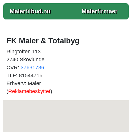
Malertilbud.nu
Malerfirmaer
FK Maler & Totalbyg
Ringtoften 113
2740 Skovlunde
CVR:
37631736
TLF: 81544715
Erhverv: Maler
(
Reklamebeskyttet
)