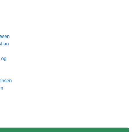
desen
Allan
- og
tonsen
en