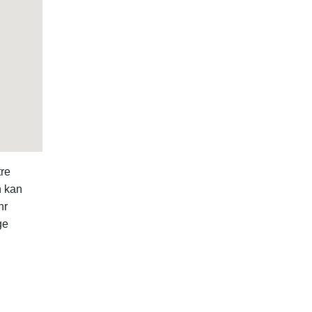
tre
n kan
nr
ge