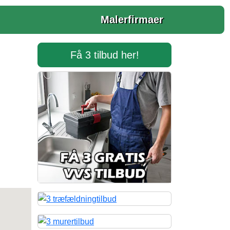
Malerfirmaer
Få 3 tilbud her!