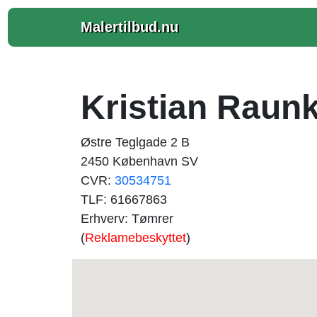
Malertilbud.nu
Kristian Raun
Østre Teglgade 2 B
2450 København SV
CVR:
30534751
TLF: 61667863
Erhverv: Tømrer
(
Reklamebeskyttet
)