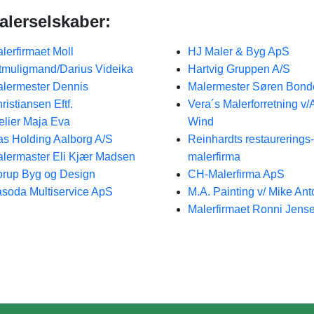
alerselskaber:
lerfirmaet Moll
HJ Maler & Byg ApS
tmuligmand/Darius Videika
Hartvig Gruppen A/S
lermester Dennis
Malermester Søren Bon
ristiansen Eftf.
Vera´s Malerforretning v/
elier Maja Eva
Wind
s Holding Aalborg A/S
Reinhardts restaurerings
lermaster Eli Kjær Madsen
malerfirma
rup Byg og Design
CH-Malerfirma ApS
soda Multiservice ApS
M.A. Painting v/ Mike An
Malerfirmaet Ronni Jens