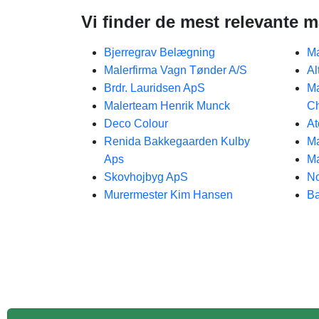
Vi finder de mest relevante m
Bjerregrav Belægning
Ma
Malerfirma Vagn Tønder A/S
Al
Brdr. Lauridsen ApS
Ma
Malerteam Henrik Munck
Ch
Deco Colour
At
Renida Bakkegaarden Kulby
Ma
Aps
Ma
Skovhojbyg ApS
No
Murermester Kim Hansen
Ba