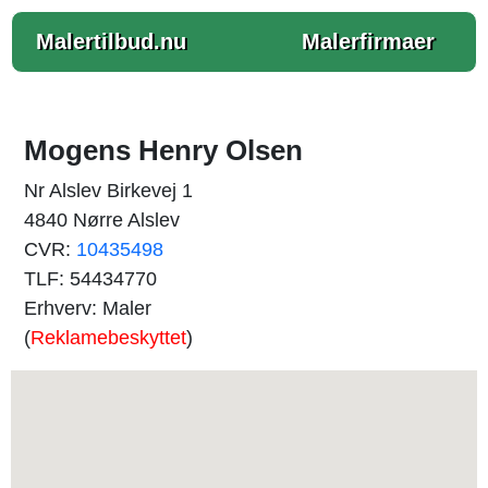
Malertilbud.nu
Malerfirmaer
Mogens Henry Olsen
Nr Alslev Birkevej 1
4840 Nørre Alslev
CVR:
10435498
TLF: 54434770
Erhverv: Maler
(
Reklamebeskyttet
)