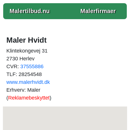
Malertilbud.nu
Malerfirmaer
Maler Hvidt
Klintekongevej 31
2730 Herlev
CVR:
37555886
TLF: 28254548
www.malerhvidt.dk
Erhverv: Maler
(
Reklamebeskyttet
)