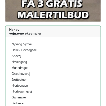
Herlev
vejnavne eksempler:
Nyvang Sydvej
Herlev Hovedgade
Alfevej
Hovedgang
Mosedraget
Græshavevej
Jættestuen
Hjorteengen
Hjortespringvej
Gammavej
Barkæret