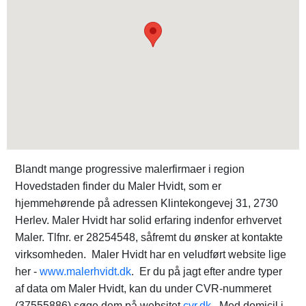
Blandt mange progressive malerfirmaer i region
Hovedstaden finder du Maler Hvidt, som er
hjemmehørende på adressen Klintekongevej 31, 2730
Herlev. Maler Hvidt har solid erfaring indenfor erhvervet
Maler. Tlfnr. er 28254548, såfremt du ønsker at kontakte
virksomheden. Maler Hvidt har en veludført website lige
her -
www.malerhvidt.dk
. Er du på jagt efter andre typer
af data om Maler Hvidt, kan du under CVR-nummeret
(37555886) søge dem på websitet
cvr.dk
. Med domicil i