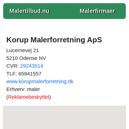
Malertilbud.nu
Malerfirmaer
Korup Malerforretning ApS
Lucernevej 21
5210 Odense NV
CVR:
29243514
TLF: 65941557
www.korupmalerforretning.dk
Erhverv: maler
(
Reklamebeskyttet
)