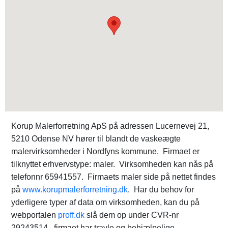
Korup Malerforretning ApS på adressen Lucernevej 21,
5210 Odense NV hører til blandt de vaskeægte
malervirksomheder i Nordfyns kommune. Firmaet er
tilknyttet erhvervstype: maler. Virksomheden kan nås på
telefonnr 65941557. Firmaets maler side på nettet findes
på
www.korupmalerforretning.dk
. Har du behov for
yderligere typer af data om virksomheden, kan du på
webportalen
proff.dk
slå dem op under CVR-nr
29243514. firmaet har travle og behjælpelige