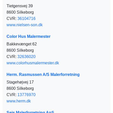
Tietgensvej 39
8600 Silkeborg
CVR:
36104716
www.nielsen-son.dk
Color Hus Malermester
Bakkevænget 62
8600 Silkeborg
CVR:
32636020
www.colorhusmalermester.dk
Herm. Rasmussen A/S Malerforretning
Stagehøjvej 17
8600 Silkeborg
CVR:
13776970
www.herm.dk
Sejs Malerforretning ApS