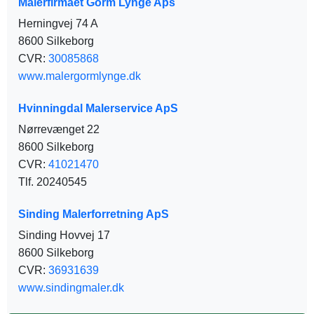
Malerfirmaet Gorm Lynge Aps
Herningvej 74 A
8600 Silkeborg
CVR:
30085868
www.malergormlynge.dk
Hvinningdal Malerservice ApS
Nørrevænget 22
8600 Silkeborg
CVR:
41021470
Tlf. 20240545
Sinding Malerforretning ApS
Sinding Hovvej 17
8600 Silkeborg
CVR:
36931639
www.sindingmaler.dk