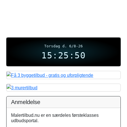
Torsdag d. 6/8-26
15:25:50
Anmeldelse
Malertilbud.nu er en særdeles førsteklasses
udbudsportal.