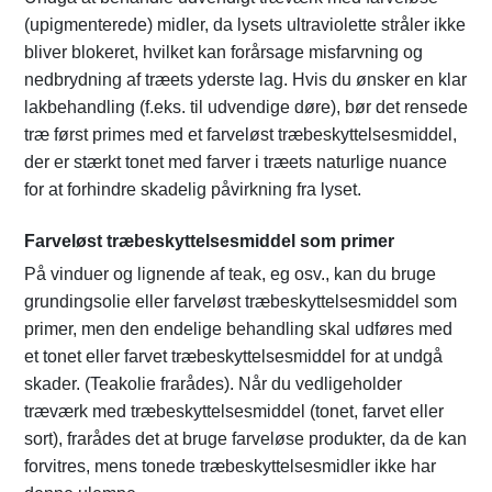
(upigmenterede) midler, da lysets ultraviolette stråler ikke
bliver blokeret, hvilket kan forårsage misfarvning og
nedbrydning af træets yderste lag. Hvis du ønsker en klar
lakbehandling (f.eks. til udvendige døre), bør det rensede
træ først primes med et farveløst træbeskyttelsesmiddel,
der er stærkt tonet med farver i træets naturlige nuance
for at forhindre skadelig påvirkning fra lyset.
Farveløst træbeskyttelsesmiddel som primer
På vinduer og lignende af teak, eg osv., kan du bruge
grundingsolie eller farveløst træbeskyttelsesmiddel som
primer, men den endelige behandling skal udføres med
et tonet eller farvet træbeskyttelsesmiddel for at undgå
skader. (Teakolie frarådes). Når du vedligeholder
træværk med træbeskyttelsesmiddel (tonet, farvet eller
sort), frarådes det at bruge farveløse produkter, da de kan
forvitres, mens tonede træbeskyttelsesmidler ikke har